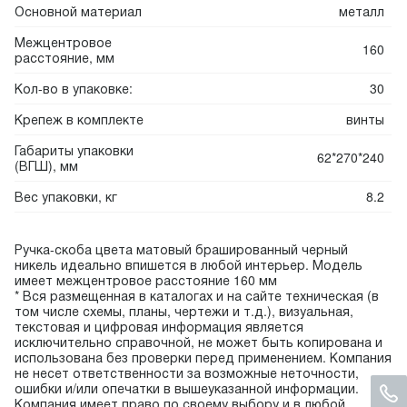
Основной материал
металл
Межцентровое
160
расстояние, мм
Кол-во в упаковке:
30
Крепеж в комплекте
винты
Габариты упаковки
62*270*240
(ВГШ), мм
Вес упаковки, кг
8.2
Ручка-скоба цвета матовый брашированный черный
никель идеально впишется в любой интерьер. Модель
имеет межцентровое расстояние 160 мм
* Вся размещенная в каталогах и на сайте техническая (в
том числе схемы, планы, чертежи и т.д.), визуальная,
текстовая и цифровая информация является
исключительно справочной, не может быть копирована и
использована без проверки перед применением. Компания
не несет ответственности за возможные неточности,
ошибки и/или опечатки в вышеуказанной информации.
Компания имеет право по своему выбору и в любой