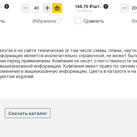
.
168.70 ₽/шт.
1 уп 200 шт
ть
Избранное
Сравнить
Из
логах и на сайте техническая (в том числе схемы, планы, чертеж
нформация является исключительно справочной, не может быт
рки перед применением. Компания не несет ответственности з
в вышеуказанной информации. Компания имеет право по своему 
зменения в вышеуказанную информацию. Цвета в каталоге и на 
цветом изделий.
Скачать каталог