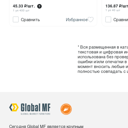
136.87 ₽/шт
45.33 ₽/шт.
1 уп 40 шт
1 уп 400 шт
Сравнить
Избранное
Сравни
* Вся размещенная в ката
текстовая и цифровая и
использована без прове
ошибки и/или опечатки 
момент вносить любые и
полностью совпадать с 
Сегодня Global MF является крупным