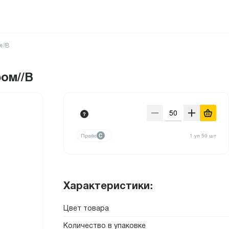
//В
ром//В
Прайс
C
1 уп 50 шт
Характеристики:
Цвет товара
Количество в упаковке