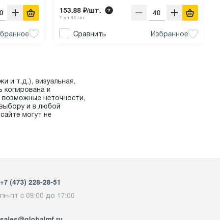
153.88 ₽/шт.
1 уп 40 шт
бранное
Сравнить
Избранное
и и т.д.), визуальная,
ь копирована и
а возможные неточности,
выбору и в любой
сайте могут не
+7 (473) 228-28-51
пн-пт с 09:00 до 17:00
sales@globalmf.ru