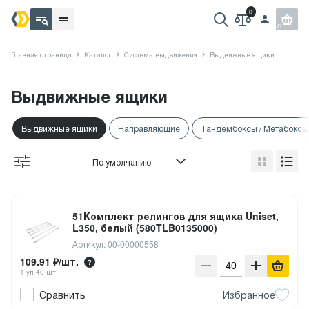
Главная страница
Каталог
Система выдвижения
Выдвижные ящики
Выдвижные ящики
Выдвижные ящики
Направляющие
Тандембоксы / Метабоксы
По умолчанию
51Комплект релингов для ящика Uniset,
L350, белый (580TLB0135000)
Артикул: 00-00000558
109.91 ₽/шт.
1 уп 40 шт
Сравнить
Избранное