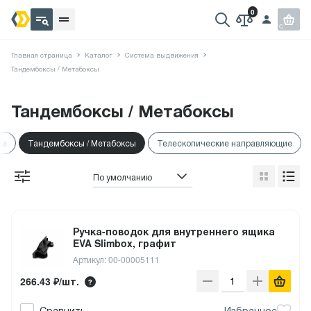
Главная страница
Каталог
Система выдвижения
Тандембоксы / Метабоксы
Тандембоксы / Метабоксы
ие
Тандембоксы / Метабоксы
Телескопические направляющие
По умолчанию
Ручка-поводок для внутреннего ящика
EVA Slimbox, графит
Артикул: 00-00005111
266.43 ₽/шт.
Сравнить
Избранное