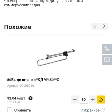
• Универсальность: подходит для бытовых и
коммерческих задач.
Похожие
50Выдв штанга//КДМ/450///С
Артикул: 00099916
92.04 ₽/шт.
1 уп 80 шт
Сравнить
Избранное