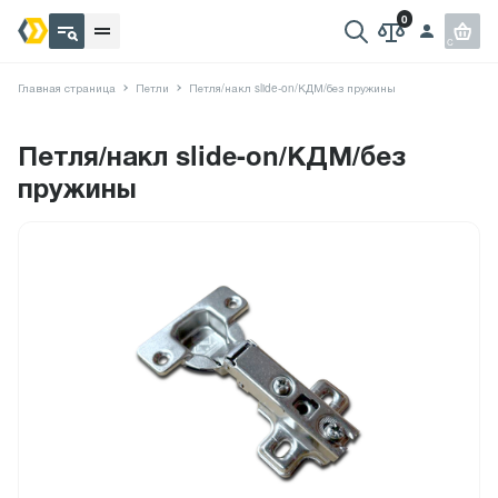
Главная страница
Петли
Петля/накл slide-on/КДМ/без пружины
Петля/накл slide-on/КДМ/без
пружины