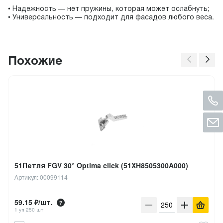
• Надежность — нет пружины, которая может ослабнуть;
• Универсальность — подходит для фасадов любого веса.
Похожие
51Петля FGV 30° Optima click (51XH8505300A000)
Артикул: 00099114
59.15 ₽/шт.
1 уп 250 шт