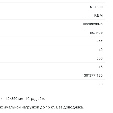
металл
КДМ
шариковые
полное
нет
42
350
15
130*377*130
8.3
я 42х350 мм, 40гр/дюйм.
симальной нагрузкой до 15 кг. Без доводчика.