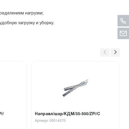
ределением нагрузки;
удобную загрузку и уборку.
//
Направл/шар/КДМ/35-500/ZP//С
Артикул: 00014370