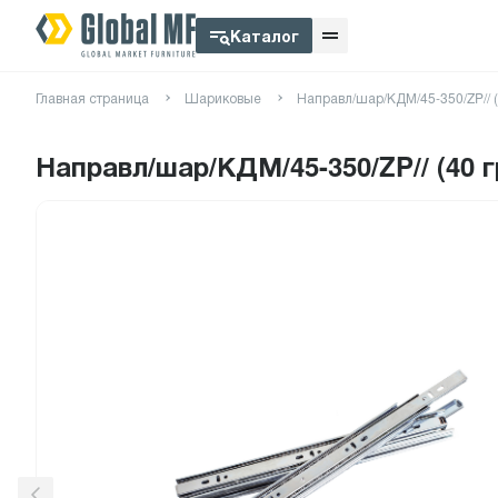
Каталог
Главная страница
Шариковые
Направл/шар/КДМ/45-350/ZP// 
Направл/шар/КДМ/45-350/ZP// (40 