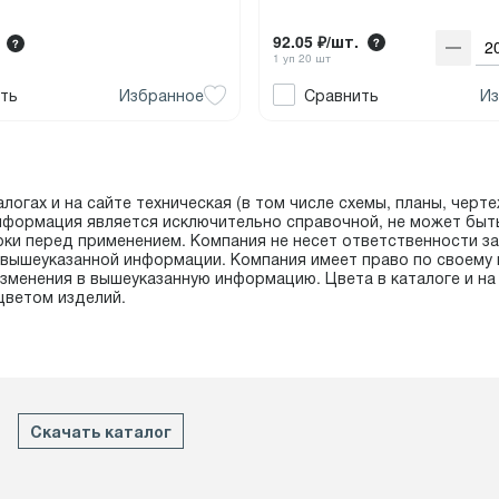
92.05 ₽/шт.
1 уп 20 шт
ть
Избранное
Сравнить
Из
логах и на сайте техническая (в том числе схемы, планы, чертеж
нформация является исключительно справочной, не может быт
рки перед применением. Компания не несет ответственности з
в вышеуказанной информации. Компания имеет право по своему 
зменения в вышеуказанную информацию. Цвета в каталоге и на 
цветом изделий.
Скачать каталог