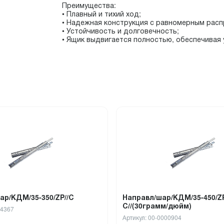
Преимущества:
• Плавный и тихий ход;
• Надежная конструкция с равномерным расп
• Устойчивость и долговечность;
• Ящик выдвигается полностью, обеспечивая 
ар/КДМ/35-350/ZP//С
Направл/шар/КДМ/35-450/ZP
С//(30грамм/дюйм)
14367
Артикул: 00-0000904