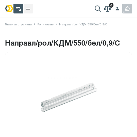
Главная страница
Роликовые
Направл/рол/КДМ/550/бел/0,9/С
Направл/рол/КДМ/550/бел/0,9/С